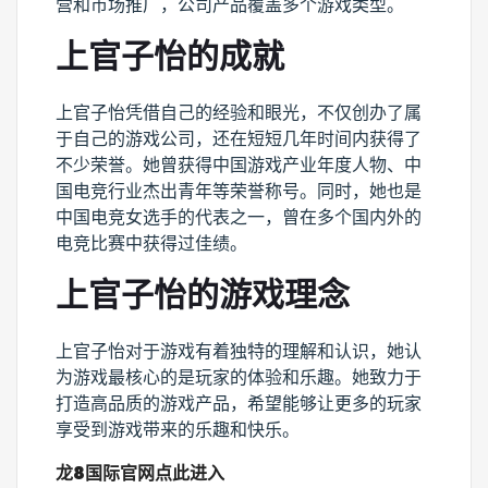
营和市场推广，公司产品覆盖多个游戏类型。
上官子怡的成就
上官子怡凭借自己的经验和眼光，不仅创办了属
于自己的游戏公司，还在短短几年时间内获得了
不少荣誉。她曾获得中国游戏产业年度人物、中
国电竞行业杰出青年等荣誉称号。同时，她也是
中国电竞女选手的代表之一，曾在多个国内外的
电竞比赛中获得过佳绩。
上官子怡的游戏理念
上官子怡对于游戏有着独特的理解和认识，她认
为游戏最核心的是玩家的体验和乐趣。她致力于
打造高品质的游戏产品，希望能够让更多的玩家
享受到游戏带来的乐趣和快乐。
龙8国际官网点此进入