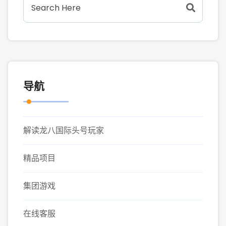
导航
解读龙八国际头号玩家
精品项目
集团游戏
在线客服