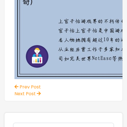
Prev Post
Next Post