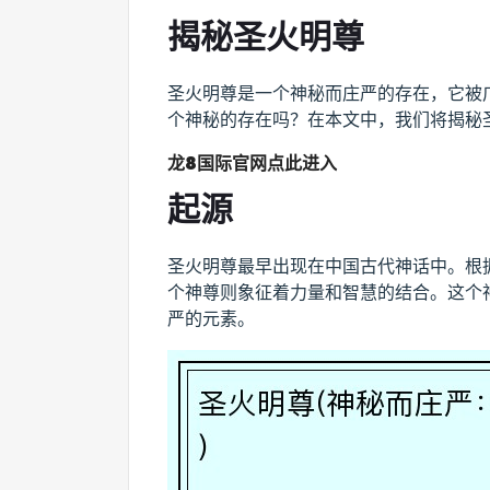
揭秘圣火明尊
圣火明尊是一个神秘而庄严的存在，它被
个神秘的存在吗？在本文中，我们将揭秘
龙8国际官网点此进入
起源
圣火明尊最早出现在中国古代神话中。根
个神尊则象征着力量和智慧的结合。这个
严的元素。