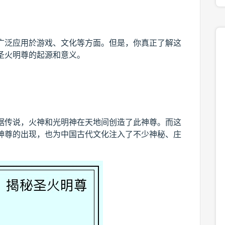
广泛应用於游戏、文化等方面。但是，你真正了解这
圣火明尊的起源和意义。
据传说，火神和光明神在天地间创造了此神尊。而这
神尊的出现，也为中国古代文化注入了不少神秘、庄