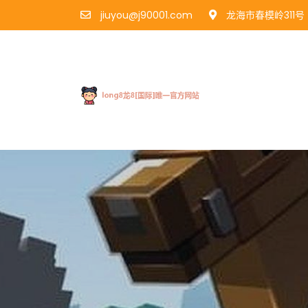
jiuyou@j90001.com
龙海市春模岭311号