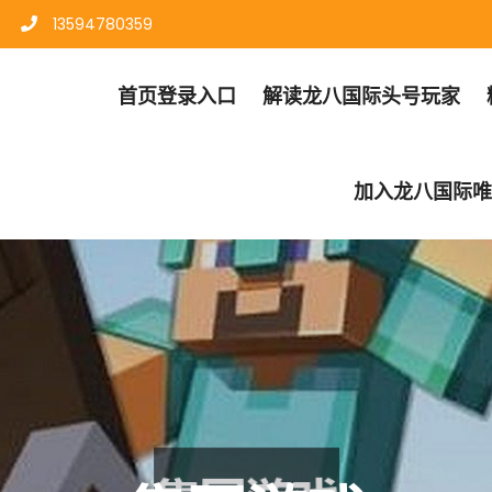
13594780359
首页登录入口
解读龙八国际头号玩家
加入龙八国际唯