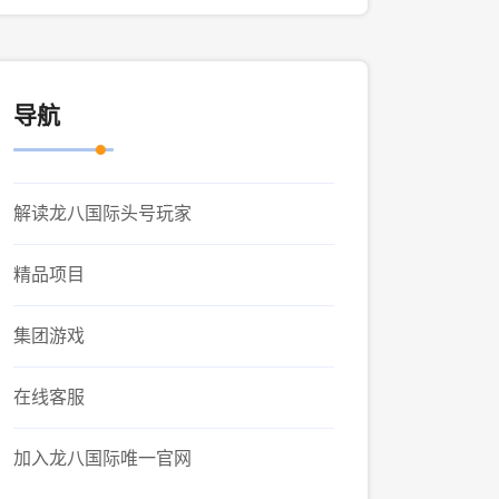
导航
解读龙八国际头号玩家
精品项目
集团游戏
在线客服
加入龙八国际唯一官网