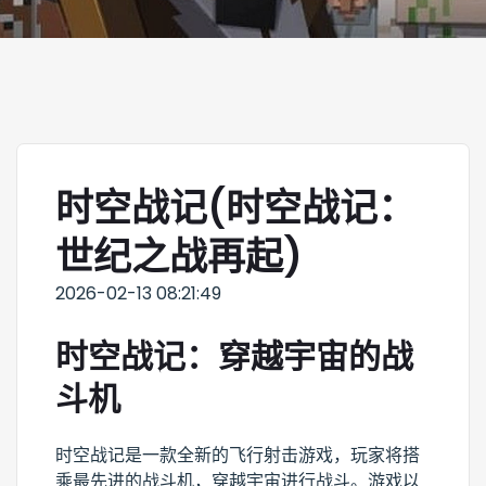
时空战记(时空战记：
世纪之战再起)
2026-02-13 08:21:49
时空战记：穿越宇宙的战
斗机
时空战记是一款全新的飞行射击游戏，玩家将搭
乘最先进的战斗机，穿越宇宙进行战斗。游戏以