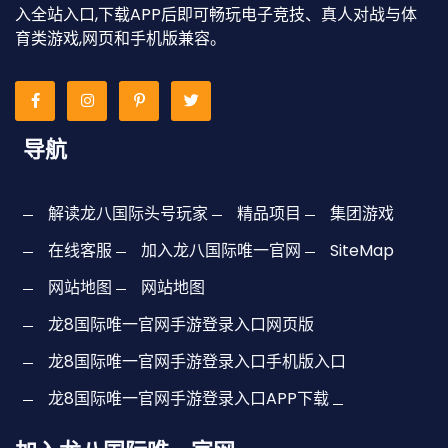
入全站入口,下载APP后即可畅玩电子竞技、真人对战与体
育类游戏,网页和手机版兼容。
导航
解读龙八国际头号玩家
精品项目
集团游戏
在线客服
加入龙八国际唯一官网
SiteMap
网站地图
网站地图
龙8国际唯一官网手游登录入口网页版
龙8国际唯一官网手游登录入口手机版入口
龙8国际唯一官网手游登录入口APP下载