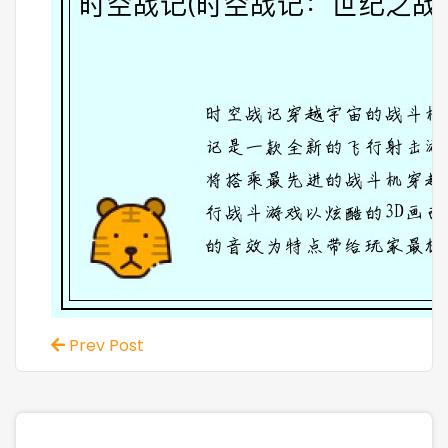
Prev Post