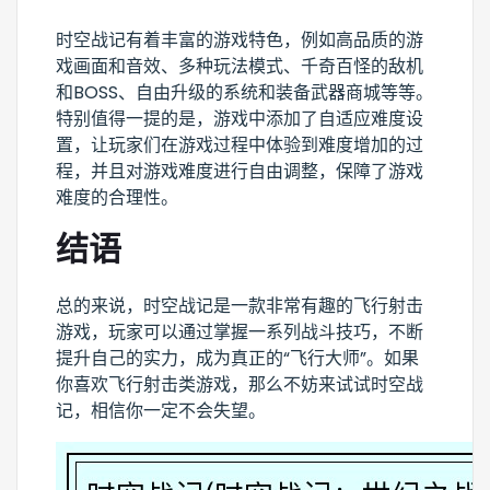
时空战记有着丰富的游戏特色，例如高品质的游
戏画面和音效、多种玩法模式、千奇百怪的敌机
和BOSS、自由升级的系统和装备武器商城等等。
特别值得一提的是，游戏中添加了自适应难度设
置，让玩家们在游戏过程中体验到难度增加的过
程，并且对游戏难度进行自由调整，保障了游戏
难度的合理性。
结语
总的来说，时空战记是一款非常有趣的飞行射击
游戏，玩家可以通过掌握一系列战斗技巧，不断
提升自己的实力，成为真正的“飞行大师”。如果
你喜欢飞行射击类游戏，那么不妨来试试时空战
记，相信你一定不会失望。