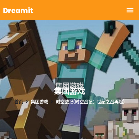
集团游戏
首页
集团游戏
时空战记(时空战记：世纪之战再起)