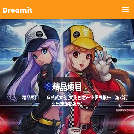
精品项目
首页
精品项目
叁贰贰文创(文化创意产业发展报告：游戏行
业迅速蓬勃发展)