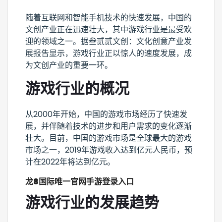
随着互联网和智能手机技术的快速发展，中国的
文创产业正在迅速壮大，其中游戏行业是最受欢
迎的领域之一。据叁贰贰文创：文化创意产业发
展报告显示，游戏行业正以惊人的速度发展，成
为文创产业的重要一环。
游戏行业的概况
从2000年开始，中国的游戏市场经历了快速发
展，并伴随着技术的进步和用户需求的变化逐渐
壮大。目前，中国的游戏市场是全球最大的游戏
市场之一，2019年游戏收入达到亿元人民币，预
计在2022年将达到亿元。
龙8国际唯一官网手游登录入口
游戏行业的发展趋势