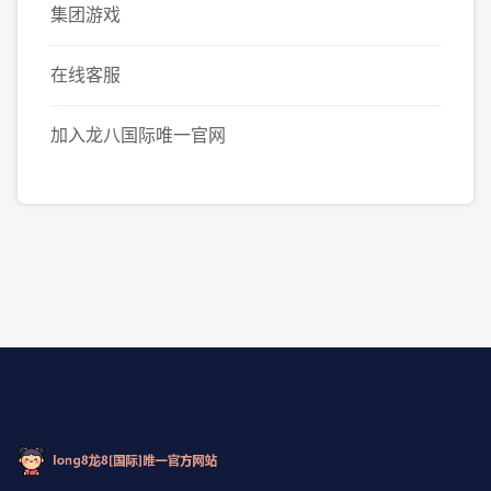
集团游戏
在线客服
加入龙八国际唯一官网